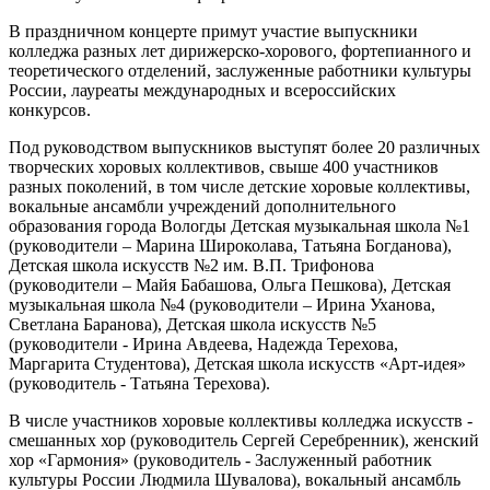
В праздничном концерте примут участие выпускники
колледжа разных лет дирижерско-хорового, фортепианного и
теоретического отделений, заслуженные работники культуры
России, лауреаты международных и всероссийских
конкурсов.
Под руководством выпускников выступят более 20 различных
творческих хоровых коллективов, свыше 400 участников
разных поколений, в том числе детские хоровые коллективы,
вокальные ансамбли учреждений дополнительного
образования города Вологды Детская музыкальная школа №1
(руководители – Марина Широколава, Татьяна Богданова),
Детская школа искусств №2 им. В.П. Трифонова
(руководители – Майя Бабашова, Ольга Пешкова), Детская
музыкальная школа №4 (руководители – Ирина Уханова,
Светлана Баранова), Детская школа искусств №5
(руководители - Ирина Авдеева, Надежда Терехова,
Маргарита Студентова), Детская школа искусств «Арт-идея»
(руководитель - Татьяна Терехова).
В числе участников хоровые коллективы колледжа искусств -
смешанных хор (руководитель Сергей Серебренник), женский
хор «Гармония» (руководитель - Заслуженный работник
культуры России Людмила Шувалова), вокальный ансамбль