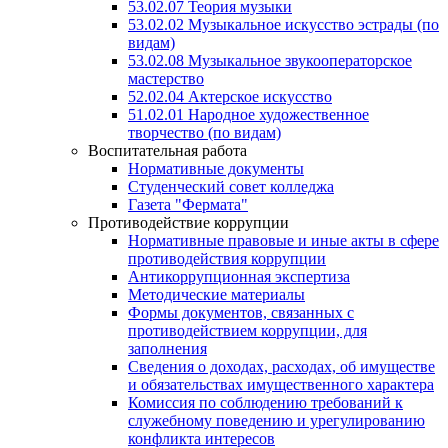
53.02.07 Теория музыки
53.02.02 Музыкальное искусство эстрады (по
видам)
53.02.08 Музыкальное звукооператорское
мастерство
52.02.04 Актерское искусство
51.02.01 Народное художественное
творчество (по видам)
Воспитательная работа
Нормативные документы
Студенческий совет колледжа
Газета "Фермата"
Противодействие коррупции
Нормативные правовые и иные акты в сфере
противодействия коррупции
Антикоррупционная экспертиза
Методические материалы
Формы документов, связанных с
противодействием коррупции, для
заполнения
Сведения о доходах, расходах, об имуществе
и обязательствах имущественного характера
Комиссия по соблюдению требований к
служебному поведению и урегулированию
конфликта интересов