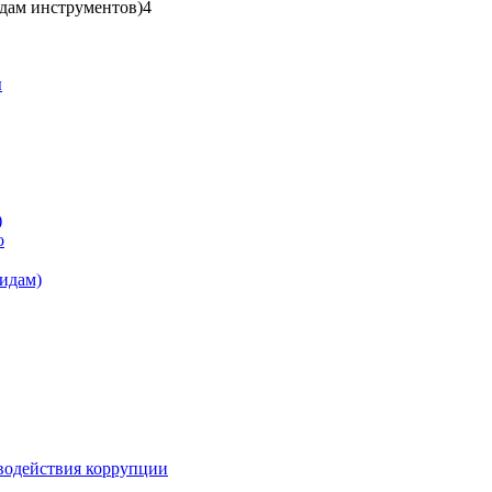
идам инструментов)
4
ы
)
о
видам)
водействия коррупции